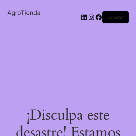
AgroTienda
LinkedIn
Instagram
Facebook
Acceder
¡Disculpa este
desastre! Estamos