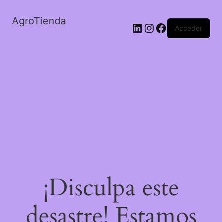
AgroTienda
LinkedIn
Instagram
Facebook
Acceder
¡Disculpa este
desastre! Estamos