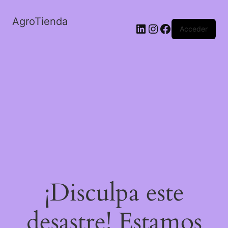
AgroTienda
LinkedIn
Instagram
Facebook
Acceder
¡Disculpa este
desastre! Estamos