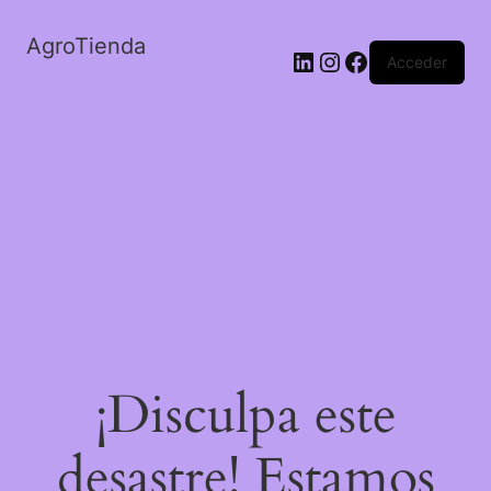
AgroTienda
LinkedIn
Instagram
Facebook
Acceder
¡Disculpa este
desastre! Estamos