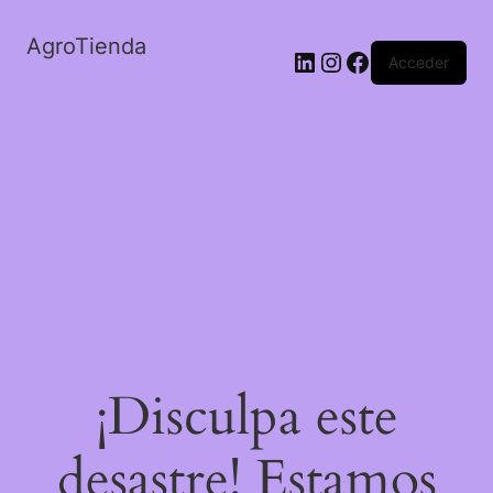
AgroTienda
LinkedIn
Instagram
Facebook
Acceder
¡Disculpa este
desastre! Estamos