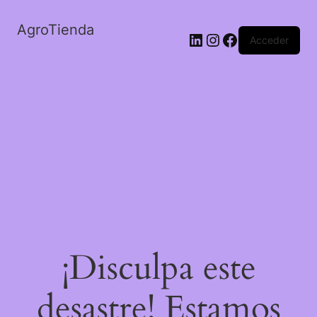
AgroTienda
LinkedIn
Instagram
Facebook
Acceder
¡Disculpa este
desastre! Estamos