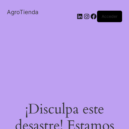
AgroTienda
LinkedIn
Instagram
Facebook
Acceder
¡Disculpa este
desastre! Estamos