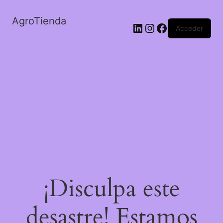
AgroTienda
LinkedIn
Instagram
Facebook
Acceder
¡Disculpa este
desastre! Estamos