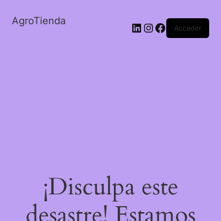
AgroTienda
LinkedIn
Instagram
Facebook
Acceder
¡Disculpa este
desastre! Estamos