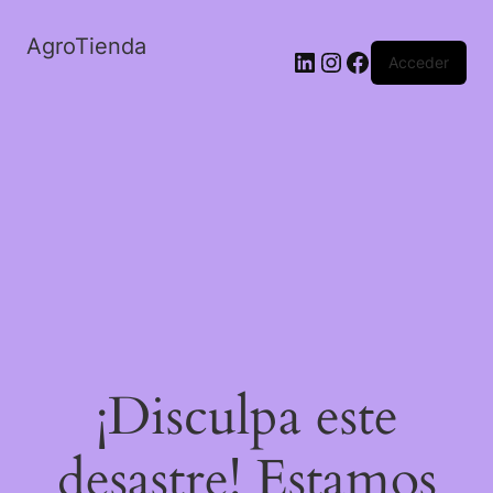
AgroTienda
LinkedIn
Instagram
Facebook
Acceder
¡Disculpa este
desastre! Estamos